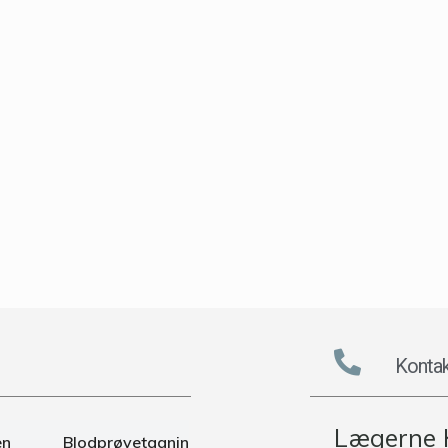
Kontak
Lægerne 
en
Blodprøvetagnin