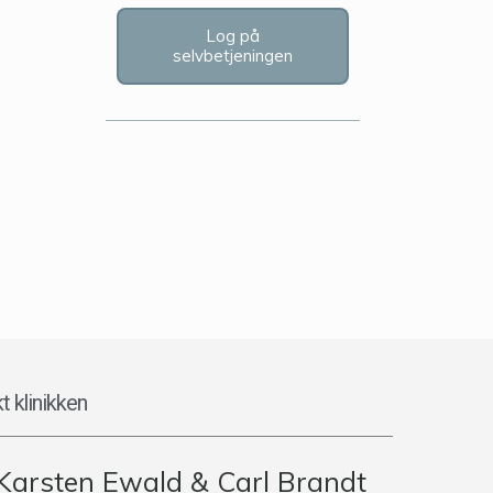
Log på
selvbetjeningen
t klinikken
Karsten Ewald & Carl Brandt